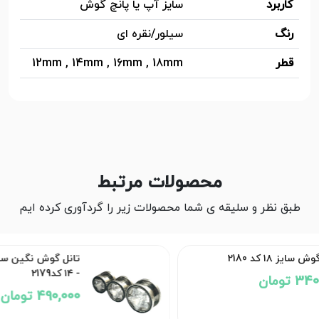
کاربرد
سایز آپ یا پانچ گوش
رنگ
سیلور/نقره ای
قطر
12mm , 14mm , 16mm , 18mm
محصولات مرتبط
طبق نظر و سلیقه ی شما محصولات زیر را گردآوری کرده ایم
تانل گوش نگین ستاره سایز ۸ - ۱۰
- ۱۴ کد2179
490,000 تومان