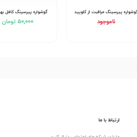
وشواره پیرسینگ مراقبت از کلویید
گوشواره پیرسینگ کافل به
کد۲۹۵۱
کد۲۹۵۰
ناموجود
50,000 تومان
ارتباط با ما
ما را در شبکه های اجتماعی دنبال کنید