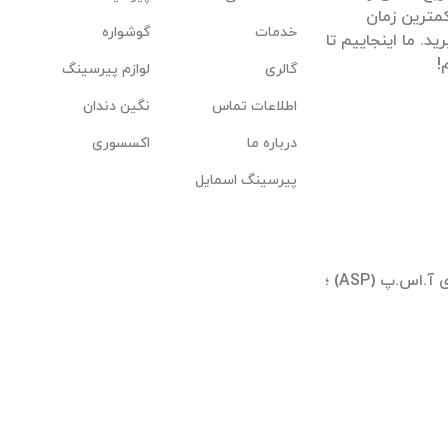
مترین زمان
خدمات
گوشواره
. ما اینجاییم تا
گالری
لوازم پیرسینگ
اطلاعات تماس
نگین دندان
درباره ما
اکسسوری
پیرسینگ اسمایل
تهران ؛ شیخ بهایی جنوبی ؛ بلوار آیینه وند ؛ برجهای آ.اس.پ (ASP) ؛