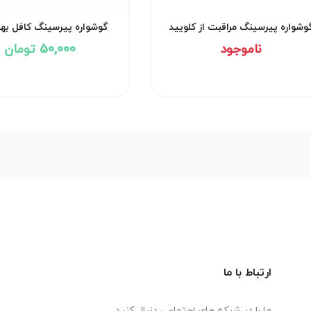
وشواره پیرسینگ مراقبت از کلویید
گوشواره پیرسینگ کافل به
کد۲۹۵۱
کد۲۹۵۰
ناموجود
50,000 تومان
ارتباط با ما
ما را در شبکه های اجتماعی دنبال کنید