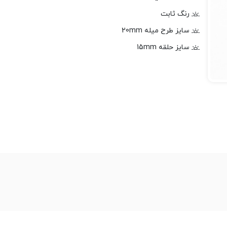
رنگ ثابت
سایز طرح میله 20mm
سایز حلقه 15mm