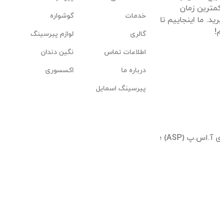
مترین زمان
خدمات
گوشواره
. ما اینجاییم تا
گالری
لوازم پیرسینگ
اطلاعات تماس
نگین دندان
درباره ما
اکسسوری
پیرسینگ اسمایل
تهران ؛ شیخ بهایی جنوبی ؛ بلوار آیینه وند ؛ برجهای آ.اس.پ (ASP) ؛