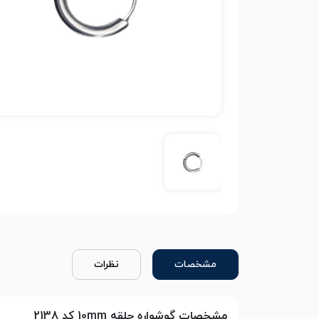
مشخصات
نظرات
مشخصات گوشواره حلقه 10mm کد 2138