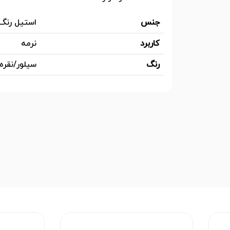
جنس
استیل رنگ
کاربرد
نرمه
رنگ
سیلور/نقره