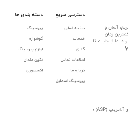
دسترسی سریع
دسته بندی ها
یع، آسان و
صفحه اصلی
پیرسینگ
مترین زمان
خدمات
گوشواره
. ما اینجاییم تا
گالری
لوازم پیرسینگ
اطلاعات تماس
نگین دندان
درباره ما
اکسسوری
پیرسینگ اسمایل
تهران ؛ شیخ بهایی جنوبی ؛ بلوار آیینه وند ؛ برجهای آ.اس.پ (ASP) ؛