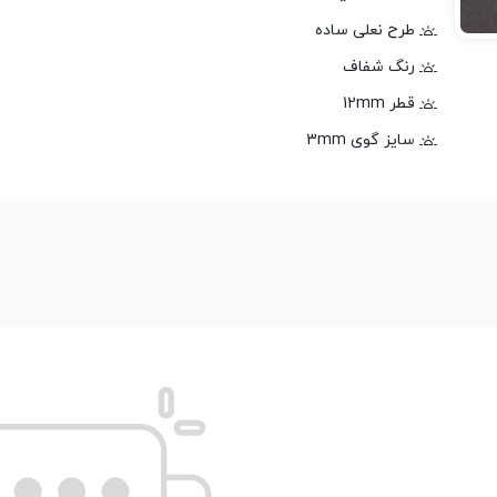
طرح نعلی ساده
رنگ شفاف
قطر 12mm
سایز گوی 3mm