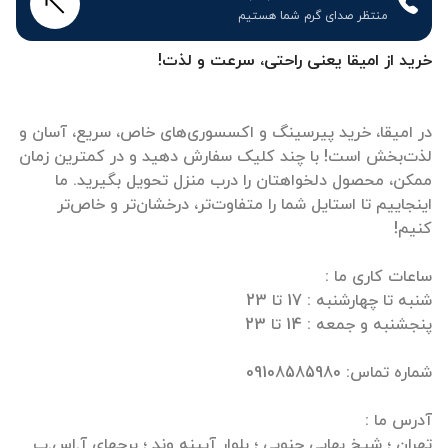
منتظر صدای گرم شما هستیم
خرید از امیقا یعنی راحتی، سرعت و لذت!
در امیقا، خرید پیرسینگ و اکسسوری‌های خاص، سریع، آسان و
لذت‌بخش است! با چند کلیک سفارش دهید و در کمترین زمان
ممکن، محصول دلخواهتان را درب منزل تحویل بگیرید. ما
اینجاییم تا استایل شما را متفاوت‌تر، درخشان‌تر و خاص‌تر
تهران ؛ شیخ بهایی جنوبی ؛ بلوار آیینه وند ؛ برجهای آ.اس.پ