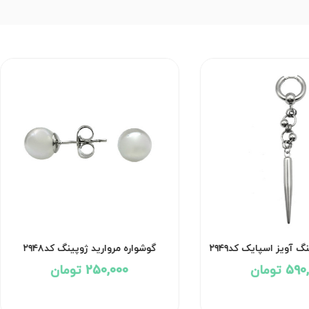
 بهداشتی
گوشواره پیرسینگ آویز اسپایک کد۲۹۴۹
گ
590,000 تومان