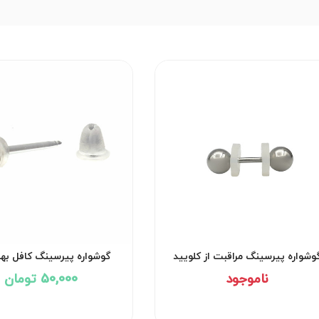
وشواره پیرسینگ مراقبت از کلویید
گوشواره پیرسینگ کافل به
کد۲۹۵۱
کد۲۹۵۰
ناموجود
50,000 تومان