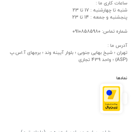
هران ؛ شیخ بهایی جنوبی ؛ بلوار آیینه وند ؛ برجهای آ.اس.پ
جاری
مادها