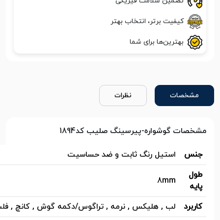
تضمین سلامت فیزیکی
کیفیت برتر، انتخاب بهتر
بهترین‌ها برای شما
مشخصات
نظرات
مشخصات گوشواره-پیرسینگ صلیب کد1894
جنس
استیل رنگ ثابت و ضد حساسیت
طول
8mm
پایه
کاربرد
لب , هلیکس , نرمه , تراگوس/دکمه گوش , کانچ , فلت