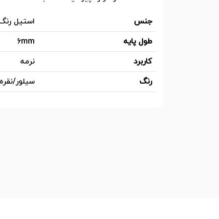
جنس
استیل رنگ
طول پایه
6mm
کاربرد
نرمه
رنگ
سیلور/نقره