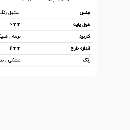
جنس
استیل رنگ
طول پایه
6mm
کاربرد
نرمه , هل
اندازه طرح
11mm
رنگ
مشکی , ب