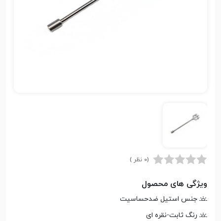
(0 نظر )
ویژگی های محصول
جنس استیل ضدحساسیت
رنگ ثابت-نقره ای