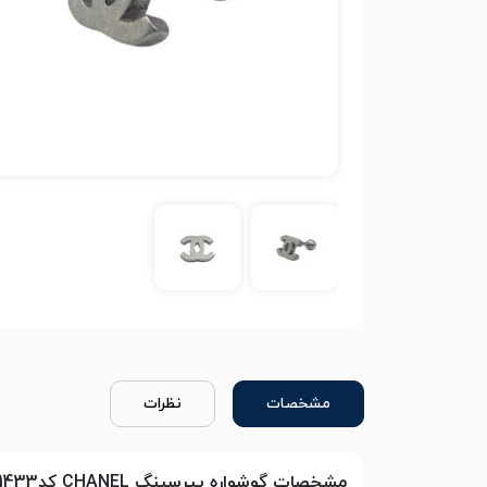
مشخصات
نظرات
مشخصات گوشواره پیرسینگ CHANEL کد1433