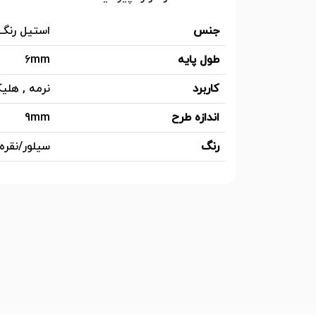
جنس
استیل رنگ
طول پایه
6mm
کاربرد
نرمه , هلی
اندازه طرح
9mm
رنگ
سیلور/نقره