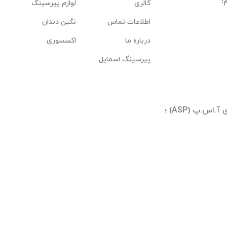
گالری
لوازم پیرسینگ
اطلاعات تماس
نگین دندان
درباره ما
اکسسوری
پیرسینگ اسمایل
تهران ؛ شیخ بهایی جنوبی ؛ بلوار آیینه وند ؛ برجهای آ.اس.پ (ASP) ؛