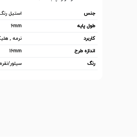
جنس
استیل رنگ
طول پایه
6mm
کاربرد
نرمه , هل
اندازه طرح
16mm
رنگ
سیلور/نقره