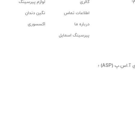
گالری
لوازم پیرسینگ
اطلاعات تماس
نگین دندان
درباره ما
اکسسوری
پیرسینگ اسمایل
تهران ؛ شیخ بهایی جنوبی ؛ بلوار آیینه وند ؛ برجهای آ.اس.پ (ASP) ؛