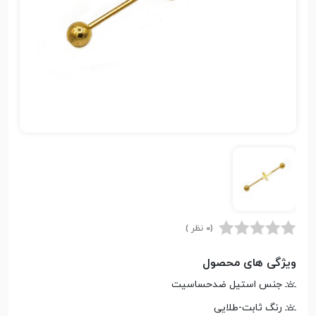
(0 نظر )
ویژگی های محصول
جنس استیل ضدحساسیت
رنگ ثابت-طلایی