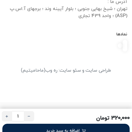
تهران ؛ شیخ بهایی جنوبی ؛ بلوار آیینه وند ؛ برجهای آ.اس.پ
(ASP) ؛ واحد 439 تجاری
نمادها
طراحی سایت
و
سئو سایت
:
ره وب
(ماحامیتیم)
320,000 تومان
اضافه به سبد خرید