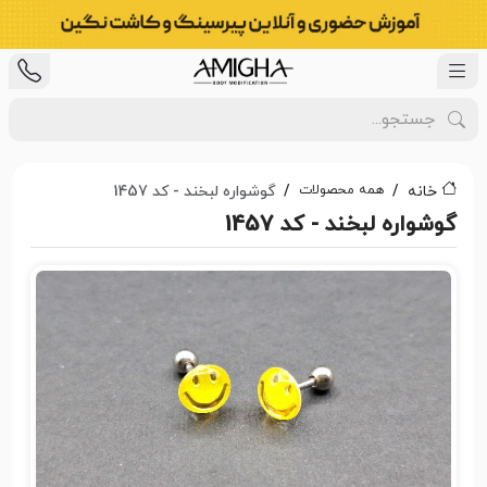
همه محصولات
خانه
گوشواره لبخند - کد 1457
گوشواره لبخند - کد 1457