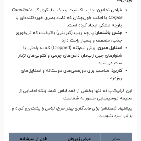
ویژگی‌ها:
طراحی نمادین:
چاپ باکیفیت و جذاب لوگوی گروه
Cannibal
Corpse
با افکت خون‌چکان که تضاد بصری خیره‌کننده‌ای با
پارچه مشکی ایجاد کرده است.
جنس بافت‌دار:
پارچه ریب (کبریتی) باکیفیت که تن‌خوری
جذب، منعطف و بسیار راحت دارد.
استایل مدرن:
برش نیم‌تنه (Cropped) که به راحتی با
شلوارهای جین زاپ‌دار، دامن‌های چرمی و کتونی‌های لژدار
ست می‌شود.
کاربرد:
مناسب برای دورهمی‌های دوستانه و استایل‌های
روزمره.
این کراپ‌تاپ نه تنها بخشی از کمد لباس شما، بلکه امضایی از
سلیقه موسیقیایی جسورانه شماست.
پیشنهاد شستشو: برای ماندگاری بهتر طرح، لباس را پشت‌ورو کرده و
با آب سرد بشویید.
سایز
عرض زیربغل
طول از سرشانه