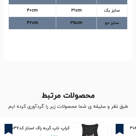
سایز یک
31cm
40cm
سایز دو
35cm
42cm
محصولات مرتبط
طبق نظر و سلیقه ی شما محصولات زیر را گردآوری کرده ایم
12%
12%
کراپ تاپ گربه راک استار کد۳۰۳۷