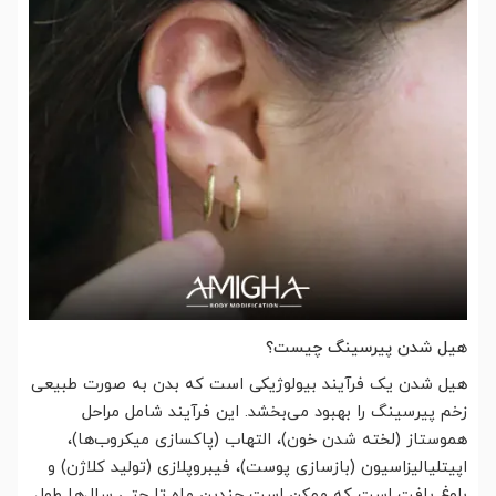
هیل شدن پیرسینگ چیست؟
هیل شدن یک فرآیند بیولوژیکی است که بدن به صورت طبیعی
زخم پیرسینگ را بهبود می‌بخشد. این فرآیند شامل مراحل
هموستاز (لخته شدن خون)، التهاب (پاکسازی میکروب‌ها)،
اپیتلیالیزاسیون (بازسازی پوست)، فیبروپلازی (تولید کلاژن) و
بلوغ بافت است که ممکن است چندین ماه تا حتی سال‌ها طول