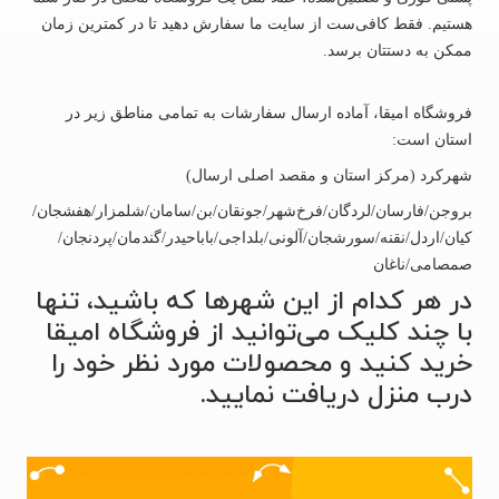
هستیم. فقط کافی‌ست از سایت ما سفارش دهید تا در کمترین زمان
ممکن به دستتان برسد.
فروشگاه امیقا، آماده ارسال سفارشات به تمامی مناطق زیر در
استان است:
شهرکرد (مرکز استان و مقصد اصلی ارسال)
بروجن/فارسان/لردگان/فرخ‌شهر/جونقان/بن/سامان/شلمزار/هفشجان/
کیان/اردل/نقنه/سورشجان/آلونی/بلداجی/باباحیدر/گندمان/پردنجان/
صمصامی/ناغان
در هر کدام از این شهرها که باشید، تنها
با چند کلیک می‌توانید از فروشگاه امیقا
خرید کنید و محصولات مورد نظر خود را
درب منزل دریافت نمایید.